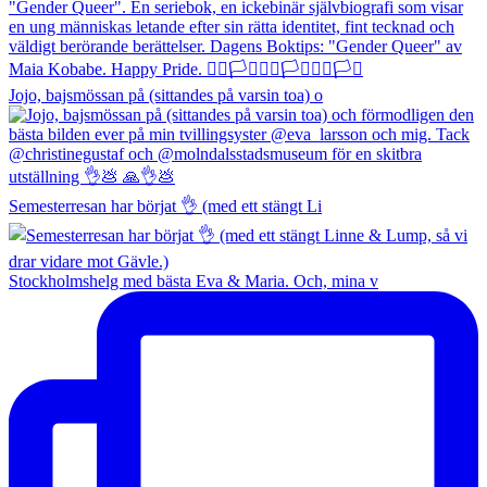
Jojo, bajsmössan på (sittandes på varsin toa) o
Semesterresan har börjat 👌 (med ett stängt Li
Stockholmshelg med bästa Eva & Maria. Och, mina v